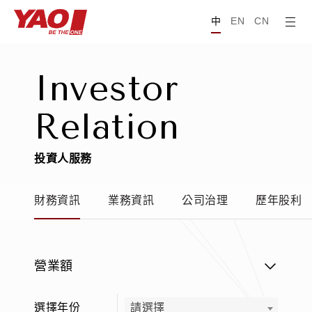
中
EN
CN
I
n
v
e
s
t
o
r
R
e
l
a
t
i
o
n
投
資
人
服
務
財務資訊
業務資訊
公司治理
歷年股利
營業額
選擇年份
請選擇