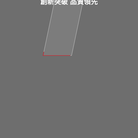
創
新
突
破
品
質
領
先