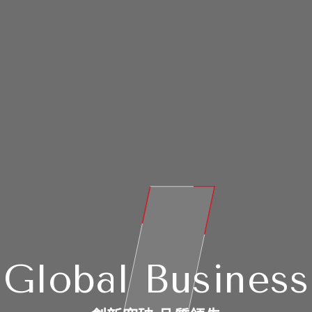
G
l
o
b
a
l
B
u
s
i
n
e
s
s